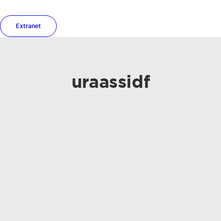
Extranet
uraassidf