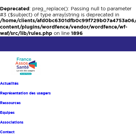
Deprecated
: preg_replace(): Passing null to parameter
#3 ($subject) of type array|string is deprecated in
/home/clients/afd0bc6301dfb0c99f729b07a4753a06
content/plugins/wordfence/vendor/wordfence/wf-
waf/src/lib/rules.php
1896
on line
Actualités
Représentation des usagers
Ressources
Equipes
Associations
Contact