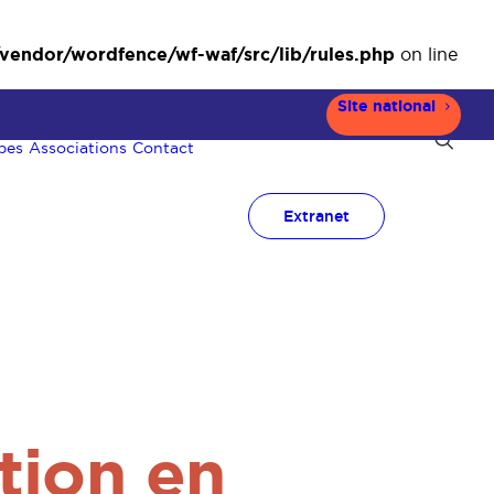
ndor/wordfence/wf-waf/src/lib/rules.php
on line
Site national
pes
Associations
Contact
Extranet
tion en