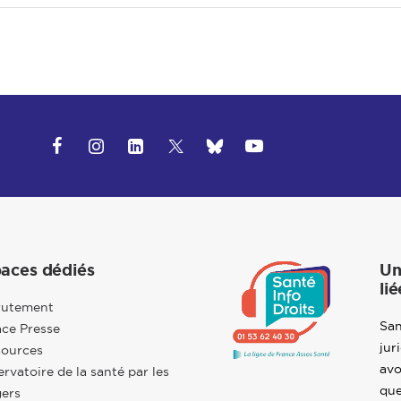
aces dédiés
Un
lié
rutement
San
ce Presse
jur
sources
avo
rvatoire de la santé par les
que
ers