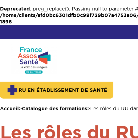
Deprecated
: preg_replace(): Passing null to parameter #
/home/clients/afd0bc6301dfb0c99f729b07a4753a06/w
1896
RU EN ÉTABLISSEMENT DE SANTÉ
Accueil
Catalogue des formations
Les rôles du RU dan
Les rôles du R