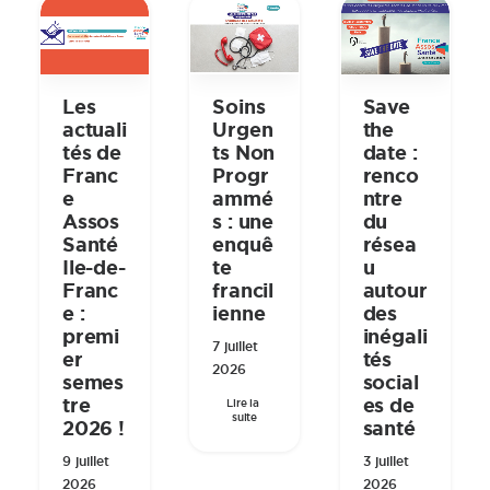
Les
Soins
Save
actuali
Urgen
the
tés de
ts Non
date :
Franc
Progr
renco
e
ammé
ntre
Assos
s : une
du
Santé
enquê
résea
Ile-de-
te
u
Franc
francil
autour
e :
ienne
des
premi
inégali
7 juillet
er
tés
2026
semes
social
tre
es de
Lire la 
suite
2026 !
santé
9 juillet
3 juillet
2026
2026